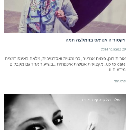
ויקטוריה אטיאס בהמלצה חמה
20 בנובמבר 2014
אורית רונן, פצצת אנרגיה, כריזמטית ואסרטיבית, מלאה באינפורמציה
up to date.. מקצועית אנושית איכפתית …בשיעור אחד גם מקבלים
מידע חיוני
קרא עוד ←
המלצות על קורס קידום אתרים