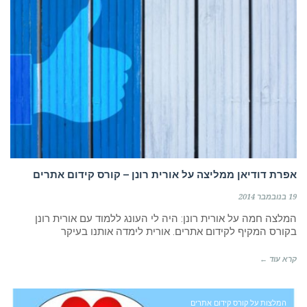
אסטרטגיה. חדשנות. שיווק.
מכירות. HR. גיוס עובדים. AI
בא לכם לגדול? זמינה לשיחה
052.6351675
אפרת דודיאן ממליצה על אורית רונן – קורס קידום אתרים
19 בנובמבר 2014
המלצה חמה על אורית רונן: היה לי העונג ללמוד עם אורית רונן
בקורס המקיף לקידום אתרים. אורית לימדה אותנו בעיקר
קרא עוד ←
רוצה לקבל מידע בדוא"ל מידע על קורסים וסדנאות
המלצות על קורס קידום אתרים