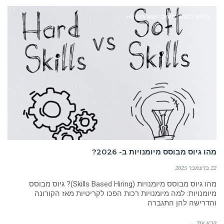
טיפים למנהלי משאבי אנוש גיוס HR
ייעוץ. הקמת מחלקות. לימוד.
אסטרטגיה. חדשנות. שיווק.
מכירות. HR. גיוס עובדים. AI
בא לכם לגדול? זמינה לשיחה
מהו גיוס מבוסס מיומנויות ב- 2026?
052.6351675
22 בדצמבר 2025
מהו גיוס מבוסס מיומנויות (Skills Based Hiring)? גיוס מבוסס
מיומנויות: למה מיומנויות רכות הפכו לקריטיות מאז הקורונה
והדרישה להן התגברה
קרא עוד ←