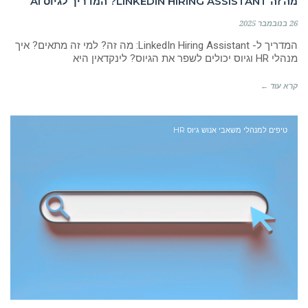
מה זה LINKEDIN HIRING ASSISTANT? המדריך לגיוס AI
26 בנובמבר 2025
המדריך ל- LinkedIn Hiring Assistant: מה זה? למי זה מתאים? איך
מנהלי HR וגיוס יכולים לשפר את הגיוס? לינקדאין היא
קרא עוד ←
טיפים למנהלי משאבי אנוש גיוס HR