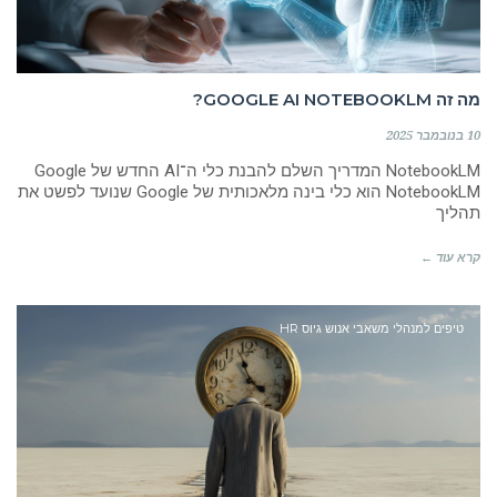
מה זה GOOGLE AI NOTEBOOKLM?
10 בנובמבר 2025
NotebookLM המדריך השלם להבנת כלי ה־AI החדש של Google
NotebookLM הוא כלי בינה מלאכותית של Google שנועד לפשט את
תהליך
קרא עוד ←
טיפים למנהלי משאבי אנוש גיוס HR