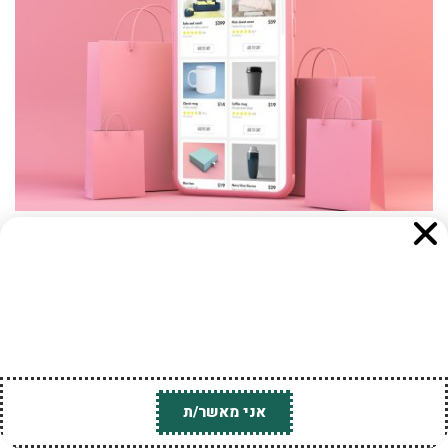
אנו משתמשים בקובצי Cookies לצורך הפעלת האתר, שיפור
חוויית הגלישה והתאמת תכנים ופרסומים. בלחיצה על "אישור"
ובהמשך השימוש באתר, אתם מסכימים לשימוש כאמור. לקריאת
מדיניות הפרטיות ומדיניות ה-Cookies
לחצו כאן
.
OPENAI והמהפכה השקטה בעולם ה־E-COMMERCE
28 באוקטובר 2025
ChatGPT והקרב על שוק ה־E-Commerce המסחר האלקטרוני או
בשמו הלועזי E-Commerce, הוא אחד התחומים הצומחים
והמשפיעים ביותר בכלכלה העולמית. מדובר
קרא עוד ←
גלילה
אני מאשר/ת
לראש
טיפים למנהלי משאבי אנוש גיוס HR