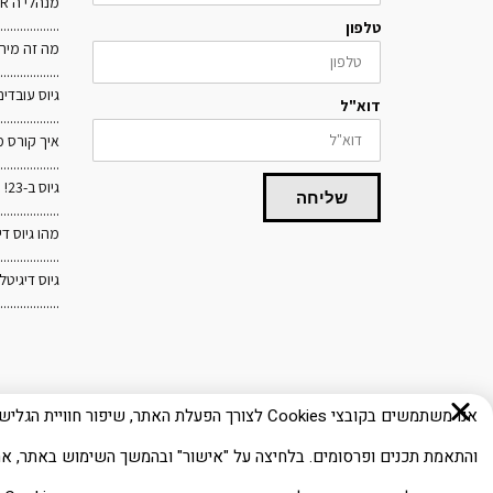
מנהלי ה HR החדשים
..................
טלפון
מה זה מיתוג
..................
גיוס עובדים
דוא"ל
..................
איך קורס 
..................
גיוס ב-23! מיומנויות רכות VS קשות
שליחה
..................
מהו גיוס דיגיט
..................
גיוס דיגיטל
..................
אנו משתמשים בקובצי Cookies לצורך הפעלת האתר, שיפור חוויית הגלי
והתאמת תכנים ופרסומים. בלחיצה על "אישור" ובהמשך השימוש באתר, א