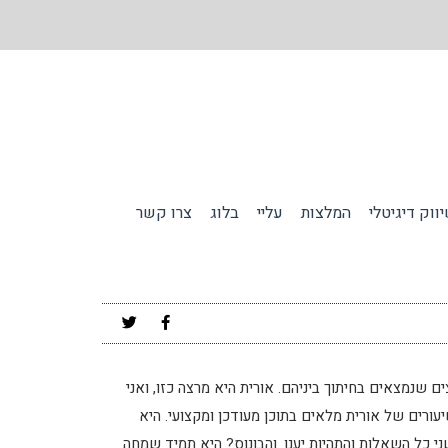
ווק דיגיטלי
המלצות
עליי
בלוג
צרו קשר
שנמצאים בחיתוך ביניהם. אורית היא מרצה כזו, ואני
א לי ללמוד ממנה בקורס קידום האתרים של seo simple. השיעורים של אורית מלאים בתוכן מעודכן ומקצועי. היא
י כל השאלות והתהיות יענו. והבונוס? היא תמיד שמחה