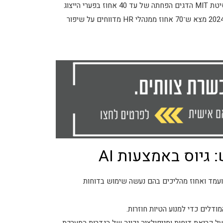
Explainable AI ועלייה של כ־15 אחוז באיכות הגיוס. מחקר של אוניברסיטת MIT הדגים הפחתה של עד 40 אחוז בפערי הייצוג
בין קבוצות שונות לאחר הטמעת ניטור הטיות. דו”ח של Deloitte לשנת 2024 מצא ש־70 אחוז ממנהלי HR מדווחים על שיפור
גיוס באמצעות AI
ועמד ואחוז מהליכים בהם נעשה שימוש בדוחות
מודלים כדי למנוע הטיות חוזרות.