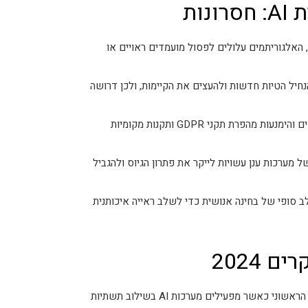
ות
האלגוריתמים עלולים לפסול מועמדים ראויים או
נחיל הטיות חדשות ולהעצים את הקיימות, ולכן דרושה
עיבוד מידע רגיש של מועמדים והימנעות מהפרת תקני GDPR ותקנות מקומיות
ל מערכות ענן עשויות לייקר את פתרון הגיוס ולהגביל
 סופי של בחינה אנושית כדי לשלב ראייה איכותנית
 2024
מחקרים עדכניים מצביעים על חיסכון בממוצע של 30 אחוז מזמן הסינון הראשוני כאשר מפעילים מערכות AI בשילוב תשתיות