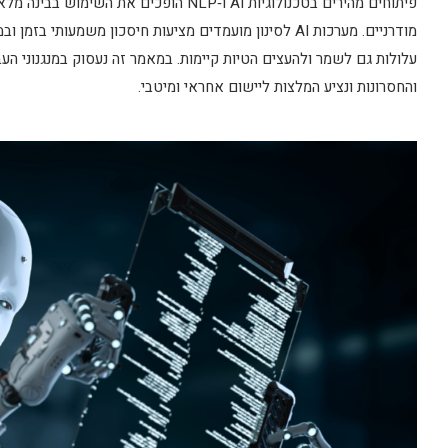
פיתוחים מהירים בטכנולוגיות AI ו‑NLP הופכי
מודרניים. מערכות AI לסינון מועמדים מציעות חיסכון משמע
והחסרונות ונציע המלצות ליישום אחראי ומיטבי.