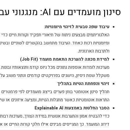
סינון מועמדים עם AI: מנגנוני עבודה מרכזיים
עיבוד שפה טבעית לזיהוי מיומנויות:
האלגוריתמים מבצעים ניתוח של תיאורי תפקיד וקורות חיים כדי 
ומיומנויות רכות כאחד. העיבוד מתחשב בהקשרים לשוניים ובשי
ולתרבות הארגונית.
למידת מכונה להערכת התאמת מועמד (Job Fit)
מערכות לומדות אוספות נתונים מכל גיוס קודמ ותוצאותיו ובונות
משקלל שנות ניסיון, הישגים בפרויקטים קודמים ונתוני משוב ע
זיהוי והפחתת הטיות בתהליך
תהליך סינון אוטומטי בוחן פערים בייצוג מועמדים לפי פרמטרים ד
התראות אוטומטיות כאשר מתגלות הטיות, ומציעה איזונים או שינ
הסבר החלטות באמצעות Explainable AI
כדי להבטיח אמון והתערבות אנושית במידת הצורך, מערכות רב
דירוג המועמד. כך המגייסים מבינים אילו חלקי קורות החיים או אי