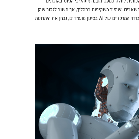
ם את השימוש בבינה מלאכותית לחלק כמעט מובנה מתהליכי הגיוס בארגונים
ותי בזמן ובמשאבים ושיפור השקיפות בתהליך, אך חשוב לזכור שהן
עלולות גם לשמר ולהעצים הטיות קיימות. במאמר זה נעסוק במנגנוני העבודה המרכזיים של AI בסינון מועמדים, נבחן את היתרונות