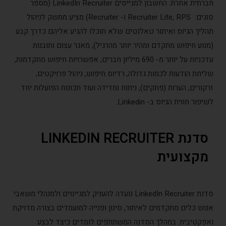
חברתית אחרת. החשבון למגייסים LinkedIn Recruiter (מספר
סוגים: Recruiter Lite, RPS ו- Recruiter) מציע ממשק לניהול
ליך הגיוס ואיתור טאלנטים שלא תוכלו להגיע אליהם כדרך קבע
נוע חיפוש מתקדם ומהיר יותר מהרגיל), מאגר עצום ותובנות
עדכניות על יותר מ- 690 מיליון חברים, אפשרויות חיפוש מתקדמות,
יחת הודעות לכמות גדולה, רדיוס חיפוש, ניהול פרויקטים,
קורים, הערות (פתקים), ניתוח ומדידה ועוד תכונות הפועלות יחד
פור חווית הגיוס ב- Linkedin.
סדנת LINKEDIN RECRUITER
קצועית
סדנת LinkedIn Recruiter נועדה להעניק למגייסים ולמנהלי משאבי
וש כלים מתקדמים לאיתור, סינון ופנייה למועמדים בצורה מדויקת
פקטיבית. במהלך הסדנה המשתתפים לומדים כיצד לבצע