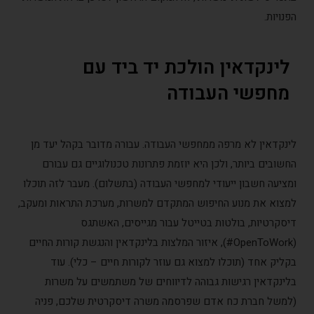
ויות.
ינקדאין הולכת יד ביד עם
חפשי העבודה
נקדאין לא מרפה ממחפשי העבודה. עבורה מדובר בקהל יעד מן
שובים ביותר, ולכן היא יוזמת פתרונות טכנולוגיים גם עבורם
ציעה חשבון ייעודי למחפשי העבודה (בתשלום). מעבר לזה תוכלו
צוא את מנוע החיפוש המתקדם למשרות, מערכת התראות ומעקב,
סקרטיות, בולטות בטייטל עבור מגייסים, האשתגס
(OpenToWork#), איזור המלצות בלינקדאין והנגשת קורות החיים
ליק אחד (תוכלו למצוא גם עוזר לקורות חיים – כלי). עוד
ינקדאין רגישות גבוהה לדיווחים של משתמשים על משרות
משל חברת כח אדם שפרסמה משרה דיסקרטית שלכם, פניה