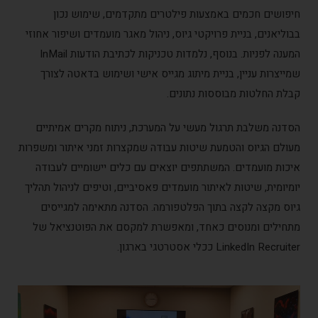
פושים חכמים באמצעות פילטרים מתקדמים, שימוש נכון
וליאנים, בניית פרויקטי גיוס, ניהול מאגר מועמדים ושיפור אחוזי
המענה לפניות. בנוסף, נלמדות טכניקות לכתיבת הודעות InMail
ייצרות עניין, בניית מיתוג מגייס אישי ושימוש בדאטה לצורך
לת החלטות מבוססות נתונים.
דנה משלבת תרגול מעשי על המערכת, ניתוח מקרים אמיתיים
ולם הגיוס והטמעת שיטות עבודה שמקצרות זמני איתור ומשפרות
כות מועמדים. המשתתפים יוצאים עם כלים יישומיים לעבודה
מיומית, שיטות לאיתור מועמדים פאסיביים, וטיפים לניהול תהליך
וס מקצה לקצה בתוך הפלטפורמה. הסדנה מתאימה למגייסים
חילים ומנוסים כאחד, ומאפשרת למקסם את הפוטנציאל של
LinkedIn Recru ככלי אסטרטגי בארגון.