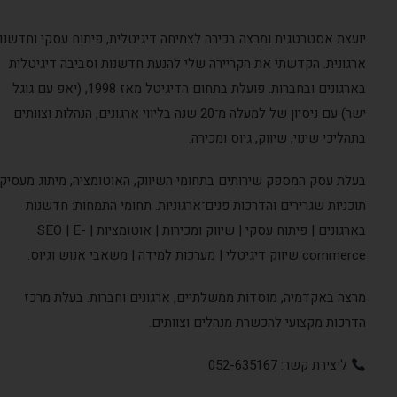
ועצת אסטרטגית ומרצה בכירה לצמיחה דיגיטלית, פיתוח עסקי וחדשנות
רגונית. הקדשתי את הקריירה שלי להנעת חדשנות וסביבה דיגיטלית
בארגונים ובחברות. פועלת בתחום הדיגיטל מאז 1998, (יאפ עם גוגל
ישר) עם ניסיון של למעלה מ־20 שנה בליווי ארגונים, הנהלות וצוותים
תהליכי שינוי, שיווק, גיוס ומכירה.
עלת עסק המספק שירותים בתחומי השיווק, האוטומציה, מיתוג מעסיק,
וכניות שגרירים והדרכות פנים־ארגוניות. תחומי התמחות: חדשנות
בארגונים | פיתוח עסקי | שיווק ומכירות | אוטומציות | SEO | E-
commer שיווק דיגיטלי | מערכות למידה | משאבי אנוש וגיוס.
רצה באקדמיה, מוסדות ממשלתיים, ארגונים וחברות. בעלת מרכז
דרכות מקצועי להכשרת מנהלים וצוותים.
ליצירת קשר: 052-635167