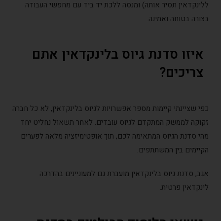
ינקדאין תסיר אותה) ומנסה ללכת יד ביד עם מחפשי העבודה
ורה בטוחה ואמינה.
יזו סדנת גיוס בלינקדאין אתם
ריכים?
י שציינתי קיימות מספר אפשרויות לגיוס בלינקדאין, לא כל חברה
וקה לממשק המתקדם לגיוס עובדים. לאחר תשאול נחליט יחד
י סדנת הגיוס המתאימה לכם, תוך אופטימיזציה מלאה לפערים
יימים בין המשתתפים.
ב, סדנת גיוס בלינקדאין מועברת גם למעוניינים בהדרכה
נקדאין פרטית.