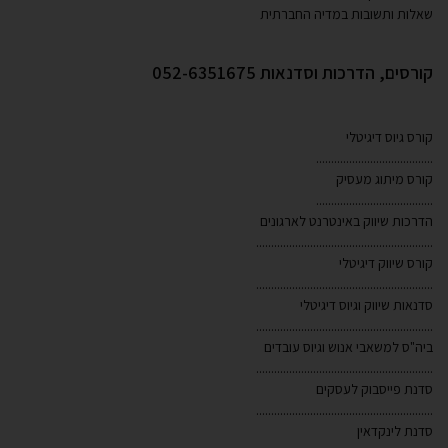
ת ותשובות במדיה החברתית
ם, הדרכות וסדנאות 052-6351675
גיוס דיגיטלי
...............................
 מיתוג מעסיק
...............................
ות שיווק באינטרנט לארגונים
...................................................
שיווק דיגיטלי
...................................................
ת שיווק וגיוס דיגיטלי
...................................................
ס למשאבי אנוש וגיוס עובדים
...................................................
 פייסבוק לעסקים
...................................................
 לינקדאין