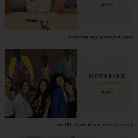
ינה מלאכותית
נאות
נה מלאכותית AI למנהלי HR וגיוס