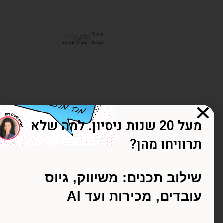
מעל 20 שנות ניסיון. למה שלא
תרוויחו מהן?
המלצה - מערך הסייבר הלאומי
שילוב תכנים: משיווק, גיוס
לצה על סדנת גיוס בלינקדאין לצוות העובדים של מחלקת הגיוס
הדיגיטלי במערך הסייבר הלאומי
עובדים, מכירות ועד AI