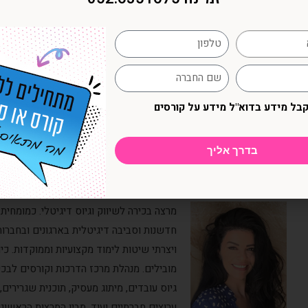
לאילו מחלקות מתאימה הסדנה ל
הלקוחות?
ניהול משברים הינו נושא הקשור לכל המחלקות בארגון. ממחלקת שירות ל
כל עובד/ת חייבים לדעת איזה משקל עצום יש למשבר דיגיטלי על מקום
קבל מידע בדוא"ל מידע על קורסים
באמצעות מספר פעולות פשוטות היה ניתן למנוע אותו.
בדרך אליך
אודות המרצה אורית שירה רונן
מרצה בכירה לשיווק וגיוס דיגיטלי. כמומחי
ויצרתי שיטות לימוד מקצועיות וממוקדות. כ
מובילים. מנהלת מרכז הדרכות וקורסים לבכיר
גיוס עובדים, מיתוג מעסיק, תוכנית שגרירים
ערוצים חברתיים ועוד. מבין המרצות הראשונ