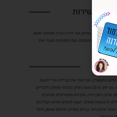
שיפור שירות
קוחות, מכירות ושיווק ועד הדרג הבכיר ומשאבי אנוש.
 העבודה, כללי התנהגות בעת התפרצות משבר ואיך
ת ותיקה בתעשייה, הקדשתי את הקריירה שלי להנעת
חדשנות וסביבה דיגיטלית בארגונים ובחברות. עם יותר מ-20 שנות ניסיון, הובלתי צוותים גלובליים,
יום, מרצה באקדמיה, מוסדות ממשלתיים וארגונים
ים ולהכשרת צוותים. יועצת לגופים ומלווה תהליכים:
, מסחר אלקטרוני, קידום אתרים, פרסום ממומן, ניהול
ות בישראל.