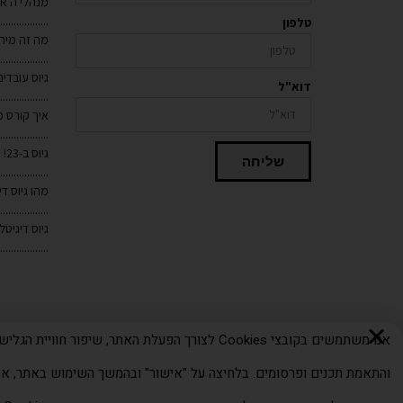
מנהלי ה HR החדשים
..................
טלפון
מה זה מיתוג
..................
גיוס עובדים
דוא"ל
..................
איך קורס 
..................
גיוס ב-23! מיומנויות רכות VS קשות
שליחה
..................
מהו גיוס דיגיט
..................
גיוס דיגיטל
..................
אנו משתמשים בקובצי Cookies לצורך הפעלת האתר, שיפור חוויית הגלי
והתאמת תכנים ופרסומים. בלחיצה על "אישור" ובהמשך השימוש באתר, א