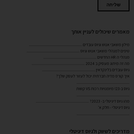
שליחה
מאמרים שיכולים לעניין אותך
מילון משאבי אנוש וגיוס עובדים
...........................................................
טיפים למנהלי משאבי אנוש וגיוס
...........................................................
מנהלי ה HR החדשים
...........................................................
מה זה מיתוג מעסיק ב 2024
...........................................................
גיוס עובדים בלינקדאין
...........................................................
איך קורס מדיה חברתית יכול לעזור לעסק שלך?
...........................................................
גיוס ב-23! מיומנויות רכות VS קשות
...........................................................
מהו גיוס דיגיטלי ב- 2023?
...........................................................
גיוס דיגיטלי - חלק א'
...........................................................
מדריכים לשיווק ולגיוס דיגיטלי