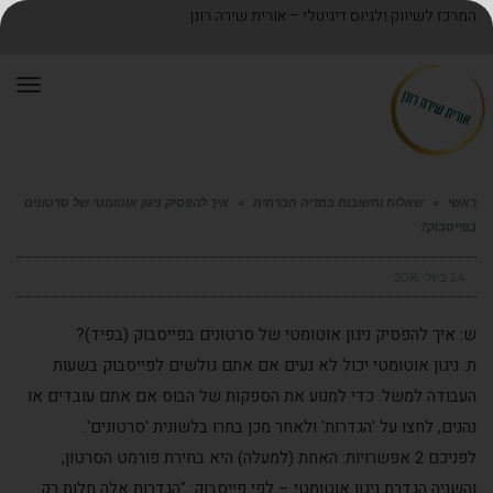
המרכז לשיווק ולגיוס דיגיטלי – אורית שירה רונן
תפר
ראשי
»
שאלות ותשובות במדיה חברתית
»
איך להפסיק ניגון אוטומטי של סרטונים
בפייסבוק?
24 ביולי 2016
ש: איך להפסיק ניגון אוטומטי של סרטונים בפייסבוק (בפיד)?
ת: ניגון אוטומטי יכול לא נעים אם אתם גולשים לפייסבוק בשעות
העבודה למשל. כדי למנוע את הספקות של הבוס אם אתם עובדים או
נהנים, לחצו על 'הגדרות' ולאחר מכן בחרו בלשונית 'סרטונים'.
לפניכם 2 אפשרויות: האחת (למעלה) היא בחירת פורמט הסרטון,
והשניה הגדרת ניגון אוטומטי – לפי פייסבוק: "הגדרות אלה חלות רק