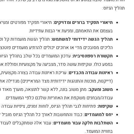
תהליך הגיוס:
תיאורי תפקיד ברורים ומדויקים:
תיאורי תפקיד מפורטים ומציא
בעצמם את התאמתם, ומניעת אי הבנות עתידיות.
תהליך הגשה ידידותי למשתמש:
תהליך הגשת מועמדות קל ופש
הליכים מסובכים מדי או ארוכים יכולים להרתיע מועמדים פוטנצי
תקשורת רספונסיבית:
עדכון המועמדים בכל שלב בתהליך הגיוס,
במסע כולו. שקיפות עושה סדר, מצביעה על מקצועיות וסוללת א
ראיונות עבודה מכבדים:
עריכת ראיונות עבודה בצורה מקצועית,
(דייקנות, מוכנות והתנהגות ידידותית מצד המראיינים) מגדילה את 
משוב ומעקב:
מתן משוב בונה, ללא קשר לתוצאה, מוערך מאוד ע
עבודה/מבחנים משקפת את האחריות שלכם כלפי המועמדים.
שקיפות:
פתיחות לגבי תהליך הגיוס, לוחות זמנים, ציפיות עבודה ו
יחס למועמדים:
כבוד והתחשבות לאורך כל תהליך הגיוס מוביל 
השתלבות חלקה עבור מועמדים:
עבור אלה שמתקבלים לעבודה,
בחווית המועמד.