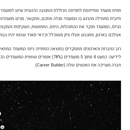
חווית מועמד מתייחסת לתפיסה הכוללת והתגובה הרגשית שיש למועמד כל
חיובית מתחילה מהרגע בו המועמד מגלה אתכם, מתקשר, מגיש מועמדות, 
הגיוס, המועמד מנקד את ההתנהלות, היחס, התחושות, השקיפות והמקצו
אצלכם בארגון, מתגבש אצלו ציון משוכלל וכדאי מאוד שהוא יהיה גבוה
רוב החברות והארגונים מתמקדים בתוצאה הסופית: גיוס המועמד המתא
לידיעה: כמעט 4 מתוך 5 מועמדים (78%) אומ
חברה מעריכה את האנשים שלה (Career Builder).