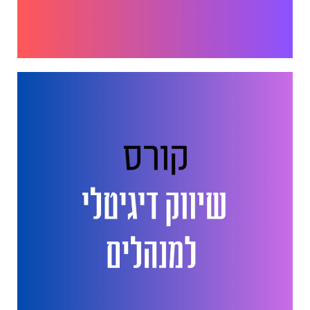
אסטרטגיה. חדשנות. שיווק.
מכירות. HR. גיוס עובדים. AI
בא לכם לגדול? זמינה לשיחה
052.6351675