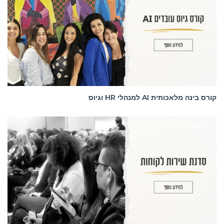
קורס בינה מלאכותית AI למנהלי HR וגיוס
סדנאות