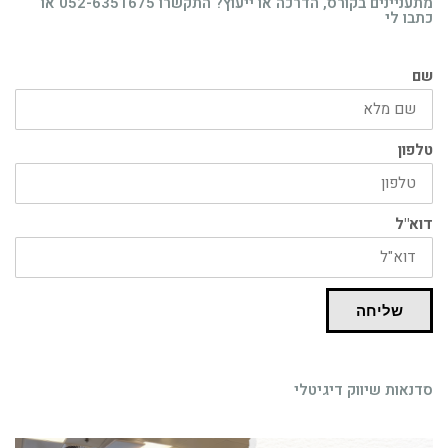
מתעניינים בקורס, הדרכה או ייעוץ? התקשרו 052-6351675 או
כתבו לי
שם
טלפון
דוא"ל
שליחה
סדנאות שיווק דיגיטלי