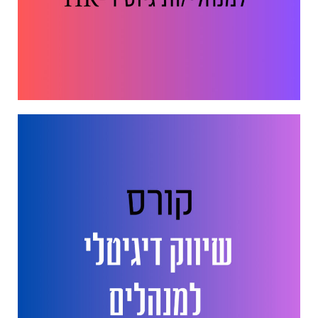
ייעוץ. הקמת מחלקות. לימוד.
אסטרטגיה. חדשנות. שיווק.
מכירות. HR. גיוס עובדים. AI
בא לכם לגדול? זמינה לשיחה
052.6351675