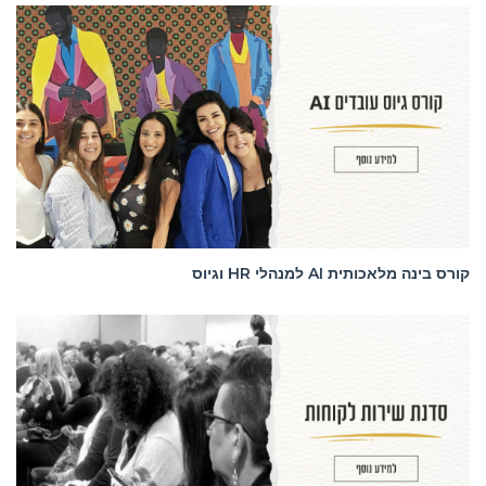
סדנאות
קורס בינה מלאכותית AI למנהלי HR וגיוס
סדנאות