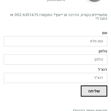
פרסום ממומן
מתעניינים בקורס, הדרכה או ייעוץ? התקשרו 052-6351675 או
כתבו לי
שם
טלפון
דוא"ל
שליחה
סדנאות שיווק דיגיטלי