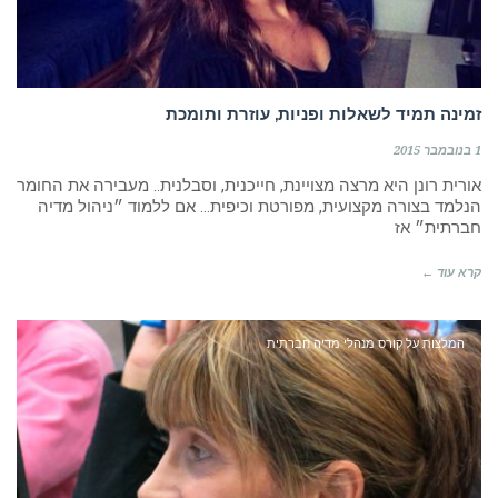
זמינה תמיד לשאלות ופניות, עוזרת ותומכת
1 בנובמבר 2015
אורית רונן היא מרצה מצויינת, חייכנית, וסבלנית.. מעבירה את החומר
הנלמד בצורה מקצועית, מפורטת וכיפית… אם ללמוד ״ניהול מדיה
חברתית״ אז
קרא עוד ←
המלצות על קורס מנהלי מדיה חברתית