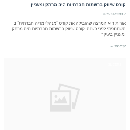
קורס שיווק ברשתות חברתיות היה מרתק ומעניין
7 בנובמבר 2015
אורית היא המרצה שהובילה את קורס "מנהלי מדיה חברתית" בו
ייעוץ. הקמת מחלקות. לימוד.
השתתפתי לפני כשנה. קורס שיווק ברשתות חברתיות היה מרתק
ומעניין בעיקר
קרא עוד ←
אסטרטגיה. חדשנות. שיווק.
מכירות. HR. גיוס עובדים. AI
SLIDERS
בא לכם לגדול? זמינה לשיחה
052.6351675