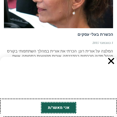
אנו משתמשים בקובצי Cookies לצורך הפעלת האתר, שיפור
חוויית הגלישה והתאמת תכנים ופרסומים. בלחיצה על "אישור"
הכשרת בעלי עסקים
ובהמשך השימוש באתר, אתם מסכימים לשימוש כאמור. לקריאת
1 בנובמבר 2015
מדיניות הפרטיות ומדיניות ה-Cookies
לחצו כאן
.
המלצה על אורית רונן: הכרתי את אורית במהלך השתתפותי בקורס
מנהל מדיה חברתית בהדרכתה. אורית מקצועית בתחומה, אשת
שיווק בדם,
קרא עוד ←
גלילה
אני מאשר/ת
רוצים לקבל מידע על הדרכה פרטית או הזמנת הדרכה
לראש