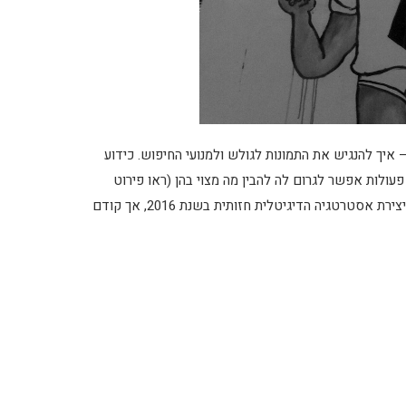
– איך להנגיש את התמונות לגולש ולמנועי החיפוש. כידוע
ולות אפשר לגרום לה להבין מה מצוי בהן (ראו פירוט
המלצות למטה). ריכזתי עבורכם מספר דגשים שכדאי להתייחס אליהם ביצירת אסטרטגיה הדיגיטלית חזותית בשנת 2016, אך קודם