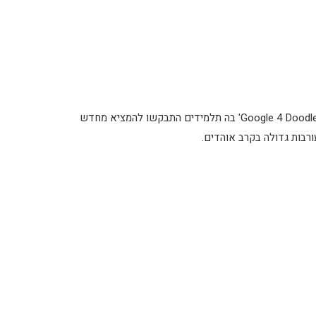
בערוץ האינסטגרם של חברת גוגל אפשר לצפות בתמונות מתוך התחרות 'Google 4 Doodle' בה תלמידים התבקשו להמציא מחדש
עורבות גדולה בקרב אוהדים.