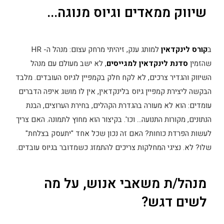
שיווק ממאדים וגיוס מנוגה...
ב
קורס לינקדאין
למותג ענק, זיהיתי מרחק עצום: מנהל ה- HR
שהזמין
סדנת לינקדאין למגייסים
, לא ישב מעולם עם מנהל
השיווק והגדיר צרכים, לא לקח חלק בקמפיין לגיוס העובדים. מלבד
הבקשה ליצירת קמפיין גיוס בלינקדאין, אין לו מושג איפה הדברים
עומדים: הוא לא מעורה בהגדרת הקהלים, בחירת הערוצים, הבנת
הנתונים, מקורות התנועה… וכו'. בקיצור הוא מחוץ לתמונה. האם צריך
לעשות הפרדת כוחות? האם זה נכון שכל אחד "יתעסק בצלחת"
שלו? לא. נציגי המחלקות צריכים להתמזג כשמדובר בגיוס עובדים.
מנהל/ת משאבי אנוש, על מה
לשים דגש?