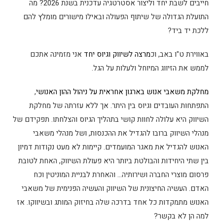
חייבים לשבת יחד וליצור אסטרטגיה עדכנית בשנת 2026? מה
התועלת הגדולה של שיתוף הפעולה ובאילו מישורים מומלץ להם
ללכת יד ביד?
באווירת ט"ו באב, וכ
מרצה לשיווק וגיוס יחד
אני מזמינה אתכם
לממש את הזיווג המיוחל ולעלות על הגל.
מחלקת משאבי אנוש בארגון אחראית על ניהול ההון האנושי
,
התפתחות העובדים וגיוס בין היתר. אך ללא עזרתה של מחלקת
השיווק היא עלולה לחוות קושי בתהליך הגיוס והצלחתו. תפקידם של
מנהלי השיווק ברובו להגדיל את ההכנסות, ושל מנהלי משאבי
האנוש להגדיל את מאגר המועמדים. קיימות לא מעט נקודות דמיון
בין שתי היחידות והבולטת ביותר היא פעולת השיווק, האחת לטובת
פרסום מוצרי החברה ושירותיה… והאחרת לבניית המוניטין וכח
האדם. העשיה החיצונית של השיווק והעשיה הפנימית של משאבי
האנוש מתמקדות כל אחד בדרכה שלה בחיזוק המותג ובשיווקו. אז
למה הן לא בקשר?