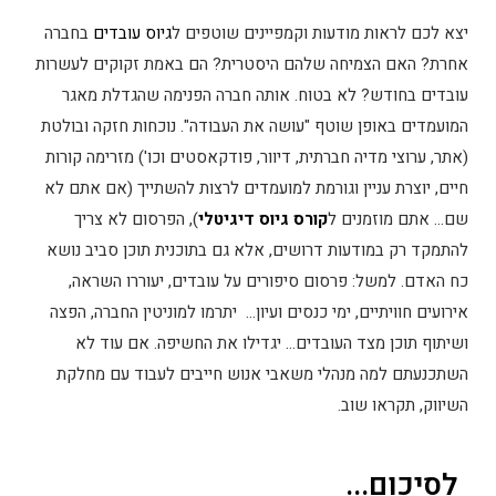
יצא לכם לראות מודעות וקמפיינים שוטפים ל
גיוס עובדים
בחברה
אחרת? האם הצמיחה שלהם היסטרית? הם באמת זקוקים לעשרות
עובדים בחודש? לא בטוח. אותה חברה הפנימה שהגדלת מאגר
המועמדים באופן שוטף "עושה את העבודה". נוכחות חזקה ובולטת
(אתר, ערוצי מדיה חברתית, דיוור, פודקאסטים וכו') מזרימה קורות
חיים, יוצרת עניין וגורמת למועמדים לרצות להשתייך (אם אתם לא
שם… אתם מוזמנים ל
קורס גיוס דיגיטלי
), הפרסום לא צריך
להתמקד רק במודעות דרושים, אלא גם בתוכנית תוכן סביב נושא
כח האדם. למשל: פרסום סיפורים על עובדים, יעוררו השראה,
אירועים חוויתיים, ימי כנסים ועיון… יתרמו למוניטין החברה, הפצה
ושיתוף תוכן מצד העובדים… יגדילו את החשיפה. אם עוד לא
השתכנעתם למה מנהלי משאבי אנוש חייבים לעבוד עם מחלקת
השיווק, תקראו שוב.
לסיכום...