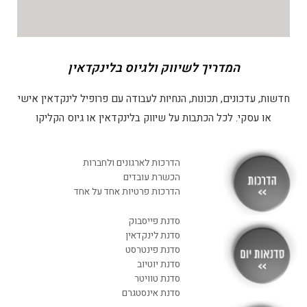
ייעוץ. הקמת מחלקות. לימוד.
אסטרטגיה. חדשנות. שיווק.
המדריך לשיווק ולגיוס בלינקדאין
מכירות. HR. גיוס עובדים. AI
חדשות, עדכונים, תכונות, הנחיות לעבודה עם פרופיל לינקדאין אישי
או עסקי. לכל הכתבות על שיווק בלינקדאין או גיוס הקליקו
בא לכם לגדול? זמינה לשיחה
052.6351675
הדרכות לארגונים ולחברות
הכשרת עובדים
הדרכות פרטיות אחד על אחד
סדנת פייסבוק
סדנת לינקדאין
סדנת פינטרסט
סדנת יוטיוב
סדנת טוויטר
סדנת אינסטגרם