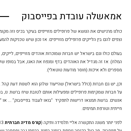
אמאשלה עובדת בפייסבוק
קבל מידע בדוא"ל מידע על קורסים
כולנו מרגישים את הנושא של פרופילים מזוייפים בעיקר בכיס וזה מקו
וצפים להם בין הלייקים פרופילים מזוייפים. אז נכון שיש טכניקות להמ
בדרך אליך
בעולם כולו וגם בישראל יש חברות שמוכרות אוהדים מזוייפים, לייקים, ת
המלח). אז זה מגדיל את האוהדים בדף ומנפח את האגו, אבל בסופו של ד
מספרים ולא איכות (חוסר מודעות טוטאלי).
וכן, יש גם חברות (כולל בישראל) שהייעוד שלהן הוא לשנות דעת קהל
על חברות שמקימות פרופילים ומפעילות אותם לטובת שיח ברשת. נו, ב
אנשים. ברשת תמצאו דרישות לתפקיד "בואו לעבוד בפייסבוק" …. או "ח
חייתית וטורפת תמימים.
לפני יותר משנה התקשרה אליי תלמידה ותיקה (
קורס מדיה חברתית
על פייסבוק. מה רע? הכנסה נוספת בזמנה הפנוי. הרמתי גבה ומסתבר ש