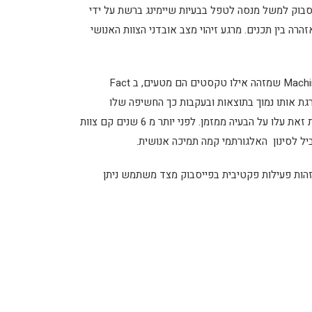
סבוק למשל מנסה לטפל בבעיות שיימינג ברשת על ידי
רה בין תכנים. מרגע זיהוי מצב אובדני הצוות האנושי
בנוסף במסגרת המלחמה ב Fake News פייסבוק נעזרת ב Machine Learning שמזהה אילו טקסטים הם מטעים, ב Fact
מדרגת אותו נמוך בתוצאות ובעקבות כך החשיפה שלו
מצטמצמת משמעותית (ירידה של 80%), ואף מזהירה מפניו. בגוגל לעומת זאת עלו על הבעיה ממזמן. לפני יותר מ 6 שנים קם צוות
ל לסינון האלגורתמי קמה תמיכה אנושית.
זהות פעילות פקטיבית בפייסבוק מצד משתמש ניתן