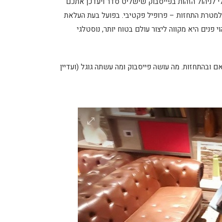
 לזיהוי פנים (מ- 2010) ומכריזה על הכלי לניהול הזהות בפייסבוק שישליט סדר ויעדכן אתכם
מטרת התחזות – פרופיל פקטיבי. בפועל בעת העלאת
י פנים היא מקווה ליצור עולם בטוח יותר, נוסטלגי
ם ובהתחזות. מה עושה פייסבוק ומה עשתה גוגל (ועדיין