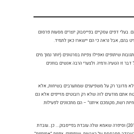
מם. בעלי דפים עסקיים בפייסבוק יוצרים מסעות פרסום
עיט בהם, אבל נראה כי הם יישארו כאן לתמיד.
גובות שיתופים ואפילו צפיות בסרטונים (יותר נמוך מים
בר זו הטעיה ורמיה. ולצערי הרבה אנשים בוחנים
. לא מדובר רק על משפיענים שמתערבים בשיחות, אלא
טח אתם מודעים לזה שלא רק רובוטים מזייפים אלא גם
יות רשת, מקומכם איתנו" – הם מתכוונים לפעילות
2013) וסיפרה שאמא שלה עובדת בפייסבוק…. כן…עובדת
העבודה מתבססת על הצבעות, שיתופים, צפיות "אמיתיות"