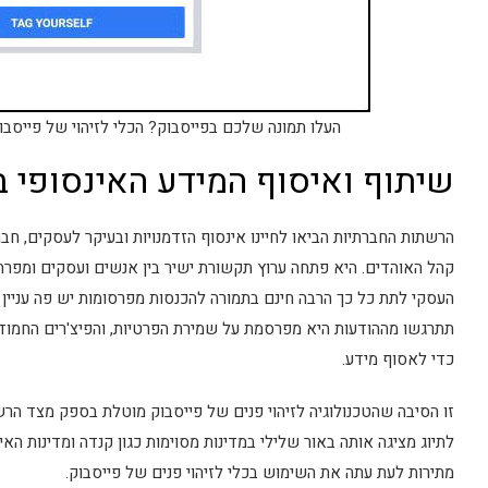
העלו תמונה שלכם בפייסבוק? הכלי לזיהוי של פייסב
שיתוף ואיסוף המידע האינסופי ב
הרשתות החברתיות הביאו לחיינו אינסוף הזדמנויות ובעיקר לעסקים, חבר
קהל האוהדים. היא פתחה ערוץ תקשורת ישיר בין אנשים ועסקים ומפרה
ייעוץ. הקמת מחלקות. לימוד.
העסקי לתת כל כך הרבה חינם בתמורה להכנסות מפרסומות יש פה עניין כ
תתרגשו מההודעות היא מפרסמת על שמירת הפרטיות, והפיצ'רים החמוד
כדי לאסוף מידע.
יה. חדשנות. שיווק. מכירות. HR. גיוס עובדים. AI
בא לכם לגדול? זמינה לשיחה 052.6351675
זו הסיבה שהטכנולוגיה לזיהוי פנים של פייסבוק מוטלת בספק מצד הרשויו
לתיוג מציגה אותה באור שלילי במדינות מסוימות כגון קנדה ומדינות האי
מתירות לעת עתה את השימוש בכלי לזיהוי פנים של פייסבוק.