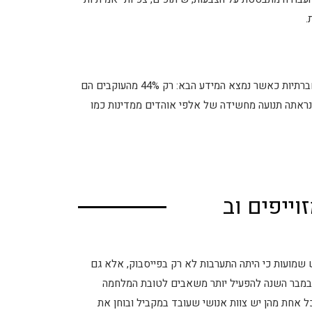
.
עוד דוגמה: הגב' הילרי קלינטון שספגה ביקורת על ההתנהלות ברשתות חברתיות כאשר נמצא המידע הבא: רק 44% מהעוקבים הם
ל נראתה תנועה מחשידה של אלפי אוהדים ממדינות כמו
ייפים וב
ש שמועות כי היתה התערבות לא רק בפייסבוק, אלא גם
ת נובמבר השנה להפעיל יותר משאבים לטובת המלחמה
כל אחת מהן יש צוות אנושי שעובד במקביל ובוחן את