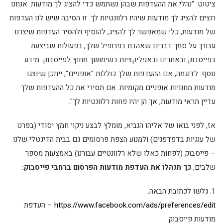
ציטוט: "נהלי את ההעדפות שבהן נשתמש כדי להציג לך מודעות. אנחנו
רוצים להציג לך מודעות שיהיו רלוונטיות לך. זו הסיבה שיש לנו העדפות
של מודעות, כלי שמאפשר לך להציג, להוסיף ולהסיר העדפות שיצרנו
עבורך על סמך דברים שאהבת בפרופיל שלך, בפעולות שביצעת
בפייסבוק ובאתרים ובאפליקציות בשימושך מחוץ לפייסבוק. מידע
נוסף. לדוגמה, אם ההעדפות שלך כוללות "אופניים", ייתכן שיוצגו
מודעות מחנויות אופניים מקומיות. אם תסירי את כל ההעדפות שלך
עדיין תראי מודעות, אך הן יהיו פחות רלוונטיות לך".
אז, לפני בואו של אליהו הנביא, מומלץ לבצע ניקוי חמץ יסודי (בפרט
של עוגיות בדפדפנים) ולמנוע הצפת פרסומים גם בבית הדיגטלי שלנו
– פייסבוק (לפחות כאלו שלא רלוונטיים עבורנו) באמצעות מספר
שלבים,
כך תנהלו את העדפת מודעות הפרסום ברחבי פייסבוק:
1. גלשו לכתובת הבאה:
https://www.facebook.com/ads/preferences/edit
– העדפת
מודעות פייסבוק