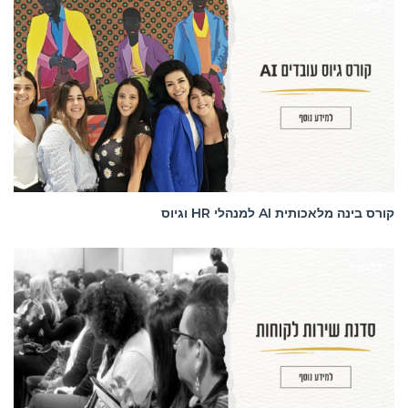
סדנאות
קורס בינה מלאכותית AI למנהלי HR וגיוס
סדנאות