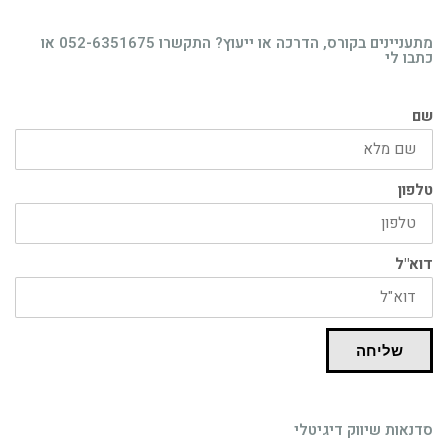
מתעניינים בקורס, הדרכה או ייעוץ? התקשרו 052-6351675 או
כתבו לי
שם
טלפון
רוצה לקבל מידע בדוא"ל מידע על קורסים וסדנאות
דוא"ל
בדרך אליך
שליחה
סדנאות שיווק דיגיטלי