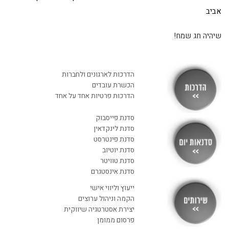
אביב
שיהיה חג שמח!
הדרכות לארגונים ולחברות
הכשרת עובדים
הדרכות פרטיות אחד על אחד
ייעוץ. הקמת מחלקות. לימוד.
סדנת פייסבוק
סדנת לינקדאין
אסטרטגיה. חדשנות. שיווק.
סדנת פינטרסט
סדנת יוטיוב
מכירות. HR. גיוס עובדים. AI
סדנת טוויטר
סדנת אינסטגרם
ייעוץ וליווי אישי
בא לכם לגדול? זמינה לשיחה
הקמה וניהול ערוצים
052.6351675
יצירת אסטרטגיה שיווקית
פרסום ממומן