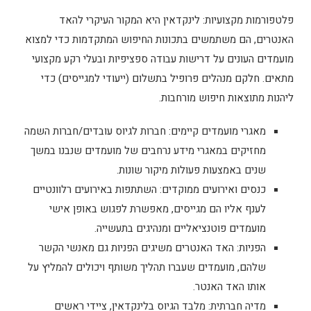
פלטפורמות מקצועיות: לינקדאין היא המקור העיקרי להאד
האנטרים, הם משתמשים בתכונות החיפוש המתקדמות כדי למצוא
מועמדים העונים על דרישות עבודה ספציפיות ובעלי רקע מקצועי
מתאים. חלקם מנהלים פרופיל בתשלום (ייעודי למגייסים) כדי
ליהנות מתוצאות חיפוש מורחבות.
מאגרי מועמדים קיימים: חברות לגיוס עובדים/חברות השמה
מחזיקים במאגרי מידע נרחבים של מועמדים שנבנו במשך
שנים באמצעות פעולות מיקור שונות.
כנסים ואירועים ממוקדים: השתתפות באירועים רלוונטיים
לענף אליו הם מגייסים, מאפשרת לפגוש באופן אישי
מועמדים פוטנציאליים ומנהיגים בתעשייה.
הפניות: האד האנטרים משיגים הפניות גם מאנשי הקשר
שלהם, מועמדים שעברו תהליך משותף ויכולים להמליץ על
אותו האד האנטר.
מדיה חברתית: מלבד הגיוס בלינקדאין, ציידי ראשים