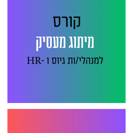
ייעוץ. הקמת מחלקות. לימוד.
אסטרטגיה. חדשנות. שיווק.
מכירות. HR. גיוס עובדים. AI
בא לכם לגדול? זמינה לשיחה
052.6351675