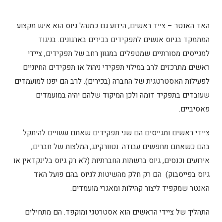
האד האנטר – צייד ראשים, הידוע גם כמנהל גיוס הוא איש מקצוע
המתמקד בגיוס אנשים לתפקידים בכירים בארגונים. בניגוד
למגייסים מסורתיים שמטפלים במגוון רחב של תפקידים, ציידי
ראשים מתרכזים לרב במילוי תפקידי ניהול או תפקידים החיוניים
לפעילות האסטרטגית של החברה (בכירים). לרב הם יפנו למועמדים
שעובדים בתפקיד דומה ולכן המיקוד שלהם יהיה במועמדים
פאסיביים.
ציידי ראשים ומגייסים הם שני תפקידים שאתם עשויים להיתקל
בהם כשאתם מחפשים עבודה. נטוורקינג, המלצות של חברים,
אירועים וכנסים, גיוס ברשתות החברתיות (לא רק גיוס בלינקדאין או
גיוס בפייסבוק) הם רק חלק מהשיטות לגיוס בהם פועל האד
האנטר שמקפיד ליצור קהילות ומאגרי מועמדים.
התהליך של ציידי הראשים הוא אסטרטגי ומוקפד. הם מתחילים