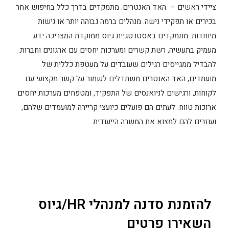
ציידי ראשים – האד האנטרים: מתמקדים בדרך כלל בחיפוש אחר
בכירים או תפקידי נישה. מנהלים ברמה גבוהה יותר או נישות
מיוחדות. מתמקדים באסטרטגיית גיוס ממוקדת המצריכה ידע
מעמיק בתעשיה, רשת קשרים ומערכות יחסים עם ארגונים וחברות.
להבדיל ממגייסים רגילים שעובדים על מעטפת כללית של
מועמדים, האד האנטרים משתדלים לשמור על קשר מקצועי עם
לקוחות, ורגישים לניואנסים של התפקיד, ומטפחים מערכות יחסים
ארוכות טווח. לעתים הם פועלים כיועצי קריירה למועמדים שלהם,
ועוזרים להם למצוא את המשרה הייעודית.
להזמנת סדנה למנהלי HR/גיוס
השאירו פרטים