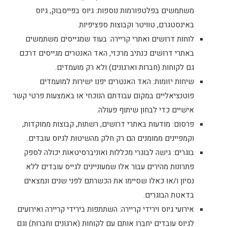
משתמשים בפלטפורמות נוספות: גיוס בפייסבוק, גיוס
באינסטגרם, טוויטר וקבוצות ספציפיות.
לוחות דרושים ואתרי קריירה: בעוד שמגייסים משתמשים
באתרי דרושים כנתיב מרכזי, האד האנטרים מגייסים דרכם
גם לקוחות (חברות וארגונים) ולא רק מועמדים.
שיחות יזומות: האד האנטרים יפנו ישירות למועמדים
פוטנציאליים במקום עבודתם הנוכחי או באמצעות פרטי קשר
אישיים כדי לבחון שיתוף פעולה.
פרסום: מודעות באתרי דרושים, רשתות, קבוצות ממוקדות,
וקמפיינים ממומנים הם רק חלק מהשיטות לגיוס עובדים.
בוגרים: גישה לבוגרי מכללות ואוניברסיטאות יכולה לספק
פתרונות מהירים עבור אלו שמעוניינים לגייס עובדים ללא
נסיון ו/או כאלו שסיימו את הכשרתם לפני שנים ונמצאים
בדאטת הבוגרים.
אירועי גיוס וירידי קריירה: השתתפות בירידי קריירה ואירועים
לגיוס עובדים יחברו אותם עם לקוחות (ארגונים וחברות) וגם