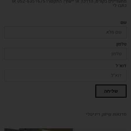
מתעניינים בקורס, הדרכה או ייעוץ? התקשרו 052-6351675 או
כתבו לי
שם
טלפון
דוא"ל
שליחה
סדנאות שיווק דיגיטלי