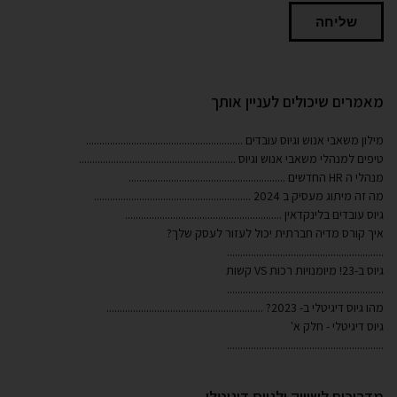
שליחה
מאמרים שיכולים לעניין אותך
מילון משאבי אנוש וגיוס עובדים
...........................................................
טיפים למנהלי משאבי אנוש וגיוס
...........................................................
מנהלי ה HR החדשים
...........................................................
מה זה מיתוג מעסיק ב 2024
...........................................................
גיוס עובדים בלינקדאין
...........................................................
איך קורס מדיה חברתית יכול לעזור לעסק שלך?
...........................................................
גיוס ב-23! מיומנויות רכות VS קשות
...........................................................
מהו גיוס דיגיטלי ב- 2023?
...........................................................
גיוס דיגיטלי - חלק א'
...........................................................
מדריכים לשיווק ולגיוס דיגיטלי