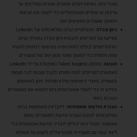
מנהלי גיוס. האלגוריתמים מנתחים משרות וממליצים על
עריכות או שינויים פוטנציאליים כדי לשפר את הנראות
ולמשוך מועמדים מתאימים יותר.
גיוון והכלה:
טכנולוגיית הבינה המלאכותית של LinkedIn
מסייעת גם למגייסים להבטיח גיוון והכלה בתהליך הגיוס.
האלגוריתמים יכולים לזהות הטיה בפרסומי דרושים ולהציע
שפה חלופית כדי למשוך מאגר מגוון יותר של מועמדים.
תובנות:
התכונה Talent Insights המופעלת על ידי LinkedIn
מאפשרת למגייסים לנתח נתונים ולקבל תובנות לגבי מגמות
בתעשייה, מאגרי כישרונות ומידע תחרותי. ניתן להשתמש
במידע זה כדי לשפר אסטרטגיות גיוס ולמצוא את המועמדים
הטובים ביותר.
העברת הודעות אוטומטיות:
לינקדאין משתמשת בבינה
המלאכותית לטובת העברת הודעות למועמדים באופן
אוטומטי. מנהלי גיוס יכולים להגדיר הודעות אוטומטיות כדי
ליצור קשר עם מועמדים פוטנציאליים ולענות על שאלות