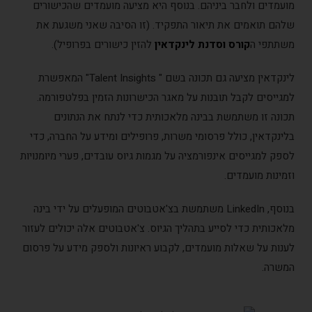
מועמדים ולחבר ביניהם. בנוסף היא מציעה מועמדים שהכישורים
שלהם תואמים את תיאור התפקיד. (זו הסיבה שאני משגעת את
משתתפי ה
קורס וסדנת לינקדאין
להזין כישורים בפרופיל).
לינקדאין מציעה גם תכונה בשם " Talent Insights" המאפשרת
למגייסים לקבל תובנות על מאגר הכישרונות הזמין בפלטפורמה.
תכונה זו משתמשת בבינה מלאכותית כדי לנתח את הנתונים
בלינקדאין, כולל פרסומי משרות, פרופילים ומידע על החברה, כדי
לספק למגייסים אינפורמציה על מגמות גיוס עובדים, פערי מיומנויות
וזמינות מועמדים.
בנוסף, LinkedIn משתמשת בצ'אטבוטים המופעלים על ידי בינה
מלאכותית כדי לסייע בתהליך הגיוס. צ'אטבוטים אלה יכולים לעזור
לענות על שאלות מועמדים, לקבוע ראיונות ולספק מידע על פרסום
המשרה.