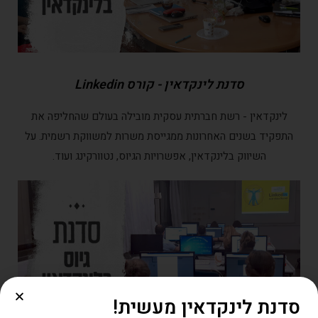
סדנת לינקדאין - קורס Linkedin
לינקדאין - רשת חברתית עסקית מובילה בעולם שהחליפה את
התפקיד בשנים האחרונות ממגייסת משרות למשווקת רשמית. על
השיווק בלינקדאין, אפשרויות הגיוס, נטוורקינג ועוד.
סדנת לינקדאין מעשית!