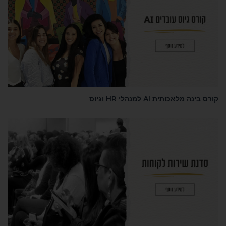
קורס בינה מלאכותית AI למנהלי HR וגיוס
סדנאות