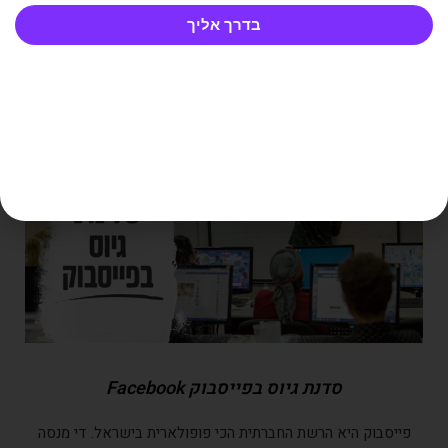
סדנת גיוס באינסטגרם - קורס Instagram
בדרך אליך
אינסטגרם - רשת חברתית חסרת מעצורים, צבעונית וממגנטת.
דורשת יותר תמונות וסרטונים ולא מתפשרת על האשטאגס.
מעוניינים להרחיב את הידע באינסטגרם? לחצו כאן
סדנת גיוס בפייסבוק Facebook
פייסבוק היא הרשת החברתית הכי פופולארית בישראל. די מנסה