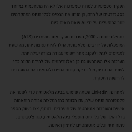
תפקיד ספציפיות. למרות שמערכות אלו לא היו מתוחכמות במיוחד
בסטנדרטים של היום, הן הניחו את הבסיס לכלי הגיוס המתקדמים
יותר המופעלים על ידי AI שאנו רואים כיום.
בתחילת שנות ה-2000, מערכות מעקב אחר מועמדים (ATS)
המופעלות על ידי בינה מלאכותית החלו להיות נפוצות יותר, מה שעזר
למגייסים לנהל ולעקוב אחר יישומי עבודה בצורה יעילה יותר.
מערכות אלו השתמשו גם כן באלגוריתמים של למידת מכונה כדי
לשפר את הדיוק של בדיקת קורות החיים ולהתאים את המועמדים
לדרישות התפקיד.
לאחרונה, LinkedIn עשתה שימוש בבינה מלאכותית כדי לשפר את
פלטפורמת הגיוס שלה, עם תכונות כמו המלצות עבודה מותאמות
אישית ומעורבות אוטומטית של מועמדים. בנוסף, צצו בשוק מספר
גדל והולך של כלי גיוס מופעלי בינה מלאכותית, כגון צ'טבוטים,
ניתוח חזוי וכלים אוטומטיים לתזמון ראיונות.