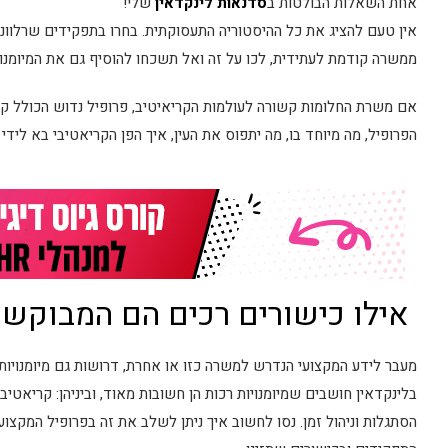
אחת השאלות הבולטות ב
סדנאות לינקדאין
שלי!
אין טעם להציג את כל ההיסטוריה התעסוקתית. בחרו בתפקידים שרלוונ
ממשרה קודמת לעתידית, לכו על זה ואל תשכחו להוסיף גם את המיומנוי
אם משרת החלומות קשורה לעולמות הקריאיטיב, פרופיל נדוש הכולל קור
הפרופיל, מה מיוחד בו, מה יתפוס את העין, איך הפן הקריאטיבי בא לידי 
אילו כישורים רכים הם המבוקשי
בלינקדאין חושבים שמיומנויות רכות הן חשובות מאוד, וביניהן: קריאטיבי
הסתגלות וניהול זמן. נסו לחשוב איך ניתן לשלב את זה בפרופיל המקצו