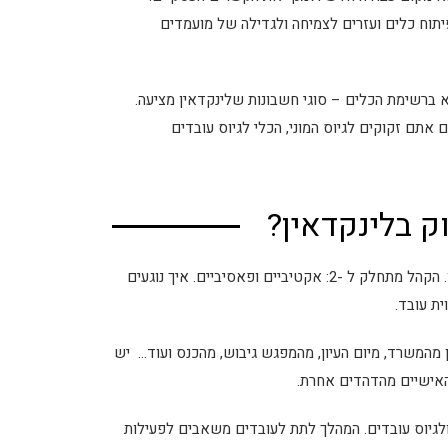
יתוח כלים ועזרים לצמיחה ולגדילה של מועמדים
אין – LINKEDIN RECRUITMENT תוכלו למצוא ברשימת הכלים – סוגי חשבונות שלינקדאין מציעה.
אתם זקוקים לגיוס המוני, הכלי לגיוס עובדים
ק בלינקדאין?
המגייסים של היום צריכים לחזר, לשכנע ולגרות מועמדים לחבור לארגון. הקהל מתחלק ל -2: אקטיביים ופאסיביים. איך נוגעים
ית עובד.
 מהמשרד, מיום העיון, מהמפגש גיבוש, מהכנס ועוד… יש
האישיים מהדהדים אחרת.
ולגיוס עובדים. המהלך לתת לעובדים משאבים לפעילות