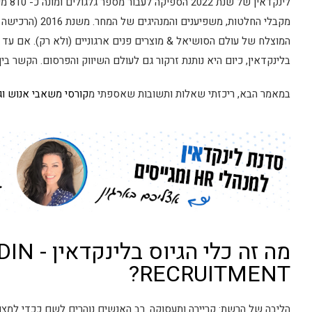
המוצלח של עולם הסושיאל & מוצרים פנים ארגוניים (ולא רק). אם עד ל
בלינקדאין, כיום היא נותנת זרקור גם לעולם השיווק והפרסום. הקשר בי
במאמר הבא, ריכזתי שאלות ותשובות שאספתי מ
קורסי משאבי אנוש וגי
מה זה כלי הגי
RECRUITMENT?
הליבה של הרשת: קריירה ותעסוקה. רב האנשים נוהרים לשם ככדי למצ