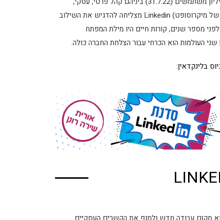
לינקדאין של שנת 2022 הספיקה לעבור מספר גלגולים ומונה כ- 810 מיליון משתמשים (31.7.22) ביניהם קהל פרטי, עסקי,
מקבלי החלטות, משפיענים והמנהיגים של המחר. משנת 2016 (הרכישה של מיקרוסופט) Linkedin מצליחה להדגיש את השילוב
פני מספר שנים, קורות חיים היו מילת המפתח
ן שני העולמות הוא הכרחי עבור הצלחת החברה כולה.
וס בלינקדאין
:
וס בלינקדאין - LINKEDIN
וא מקום עבודה חדש ולמנף את הקשרים העסקיים.