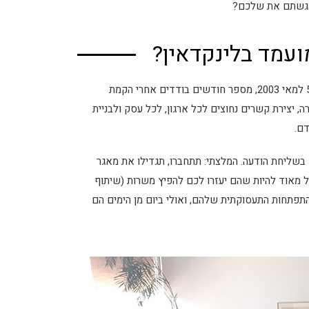
 פגשתם את שלכם?
ועמד בלינקדאין?
עוצמת הנטוורקינג של לינקדאין היא מהגבוהות ברשתות. היא הוקמה ב-5 למאי 2003, מספר חודשים בודדים אחרי הקמת
, יצירת קשרים נחוצים לכל ארגון, לכל עסק ולבניית
דם.
בשליחת הודעה. המלצתי: תתחברו, תגדילו את מאגר
ול מאוד להיות שהם יעזרו לכם להפיץ משרות (שיתוף
בהתפתחות התעסוקתית שלהם, ואולי ביום מן הימים הם