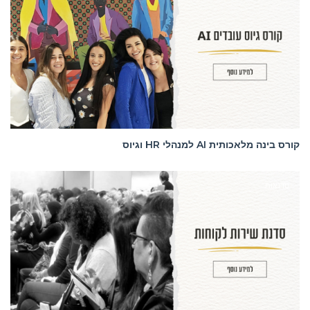
קורס בינה מלאכותית AI למנהלי HR וגיוס
סדנאות