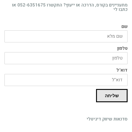
רוצה לקבל מידע בדוא"ל מידע על קורסים וסדנאות
מתעניינים בקורס, הדרכה או ייעוץ? התקשרו 052-6351675 או
כתבו לי
בדרך אליך
שם
טלפון
דוא"ל
שליחה
סדנאות שיווק דיגיטלי