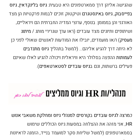
שהגישה אליהן דרך סמארטפונים היא טבעית:
גיוס בלינקדאין
,
גיוס
בפייסבוק
,
גיוס באינסטגרם
וטיקטוק זוכים לבמות פרקטיות הן מצד
האורגני והן בממומן. בנוסף, ערוצי המדיה החברתית הם ויראליים,
ושיתופים ותיוגים מצד עובדים (ראו ערך שגרירי מותג /
מיתוג
מעסיק
) ו/או מועמדים, יובילו את המודעות לאנשים שאולי לפני כן
לא היתה דרך להגיע אליהם… (למשל בתהליך
גיוס מתנדבים
לעמותות
ההפצה בסלולר היא וויראלית ויכולה להגיע לאלו שאינם
פעילים ברשתות, וגם ב
גיוס עובדים לסטארטאפים
).
כ
מרצה לגיוס עובדים
ב
קורסים למנהלי גיוס ומחלקת משאבי אנוש
HR
, אני מזהה את ההצלחה במסעות גיוס הכוללים שימוש
בסמארטפונים (למשל שליחת סקר למועמד בנייד, הזמנה לראיונות