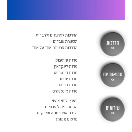
אסטרטגיה. חדשנות. שיווק.
מכירות. HR. גיוס עובדים. AI
הדרכות לארגונים ולחברות
בא לכם לגדול? זמינה לשיחה
הכשרת עובדים
הדרכות פרטיות אחד על אחד
052.6351675
סדנת פייסבוק
סדנת לינקדאין
סדנת פינטרסט
סדנת יוטיוב
סדנת טוויטר
סדנת אינסטגרם
ייעוץ וליווי אישי
הקמה וניהול ערוצים
יצירת אסטרטגיה שיווקית
פרסום ממומן