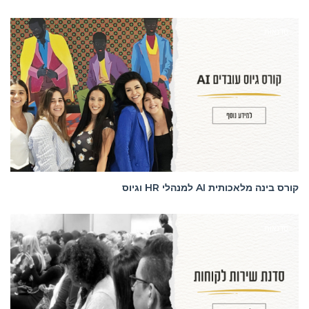
סדנאות
קורס בינה מלאכותית AI למנהלי HR וגיוס
סדנאות