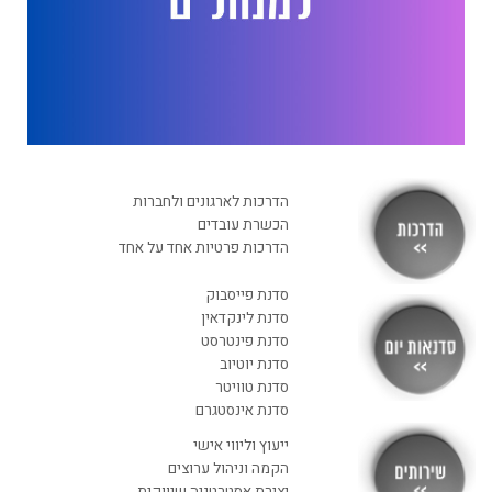
ייעוץ. הקמת מחלקות. לימוד.
אסטרטגיה. חדשנות. שיווק.
מכירות. HR. גיוס עובדים. AI
בא לכם לגדול? זמינה לשיחה
הדרכות לארגונים ולחברות
052.6351675
הכשרת עובדים
הדרכות פרטיות אחד על אחד
סדנת פייסבוק
סדנת לינקדאין
סדנת פינטרסט
סדנת יוטיוב
סדנת טוויטר
סדנת אינסטגרם
ייעוץ וליווי אישי
הקמה וניהול ערוצים
יצירת אסטרטגיה שיווקית