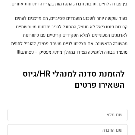
בין עבודה לחיים, תרבות חברה, התקדמות בקריירה ויתרונות אחרים.
בעוד שקשה יותר לשכנע מועמדים פסיביים, הם מייצגים לעתים
קרובות פוטנציאל לא מנוצל, המסוגל להניב יתרונות משמעותיים
לארגונים המעוניינים למלא תפקידים קריטיים עם כישרונות
מהשורה הראשונה. אם תצליחו לגייס מועמד פסיבי, להוביל ל
חווית
מועמד גבוהה
ולתמיכה מצידו במהלך
מיתוג מעסיק
– ניצחתם!!!
להזמנת סדנה למנהלי HR/גיוס
השאירו פרטים
שם
מלא
שם
החברה