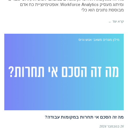
ומיתוג מעסיק Workforce Analytics: אופטימיזציית כח אדם
מבוססת נתונים הוא כלי
קרא עוד ←
מילון מונחים משאבי אנוש וגיוס
רוצה לקבל מידע בדוא"ל מידע על קורסים וסדנאות
בדרך אליך
מה זה הסכם אי תחרות במקומות עבודה?
26 בנובמבר 2024