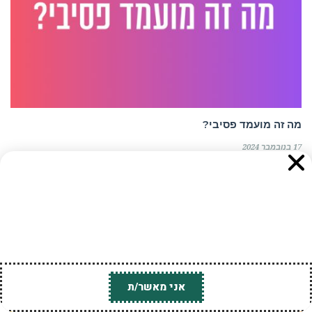
אנו משתמשים בקובצי Cookies לצורך הפעלת האתר, שיפור
חוויית הגלישה והתאמת תכנים ופרסומים. בלחיצה על "אישור"
ובהמשך השימוש באתר, אתם מסכימים לשימוש כאמור. לקריאת
מה זה מועמד פסיבי?
מדיניות הפרטיות ומדיניות ה-Cookies
לחצו כאן
.
17 בנובמבר 2024
מה זה מועמד פסיבי? מילון מונחים במשאבי אנוש HR, גיוס עובדים
ומיתוג מעסיק מועמד פסיבי מתייחס לאדם שלמרות שאינו מגיש
קרא עוד ←
מילון מונחים משאבי אנוש וגיוס
גלילה
אני מאשר/ת
לראש